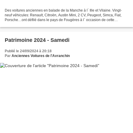
Des voitures anciennes en balade de la Manche à l´ Ille et Vilaine. Vingt-
neuf véhicules: Renault, Citroën, Austin Mini, 2 CV, Peugeot, Simca, Fiat,
Porsche…ont défilé dans le pays de Fougères à l´ occasion de cette
deuxième journée du Patrimoine. Après...
Patrimoine 2024 - Samedi
Publié le 24/09/2024 à 20:18
Par
Anciennes Voitures de l'Avranchin