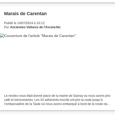
anciennes puis à 11 heures...
Marais de Carentan
Publié le 14/07/2024 à 10:12
Par
Anciennes Voitures de l'Avranchin
Le rendez-vous était donné place de la mairie de Gavray ou nous avons pris
café et viennoiseries. Les 43 adhérents inscrits ont pris la route jusqu’à
l’embarcadère de la Taute où nous avons embarqué à bord de la rosée du
soleil. Lors de notre balade au...