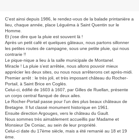
C’est ainsi depuis 1986, le rendez-vous de la balade printanière a
lieu, chaque année, place Léguéma à Saint Quentin sur le
Homme.
Et j’ose dire que la pluie est souvent là !
Après un petit café et quelques gâteaux, nous partons sillonner
les petites routes de campagne, sous une petite pluie, qui nous
contrarie !!
Le pique-nique a lieu à la salle municipale de Montanel.
Miracle ! La pluie s’est arrêtée, nous allons pouvoir mieux
apprécier les deux sites, ou nous nous arrêterons cet après-midi.
Premier arrêt : le très joli, et très imposant château du Rocher-
Portail, à Saint Brice en Coglès.
Celui-ci, édifié de 1603 à 1607, par Gilles de Ruellan, présente
un corps central flanqué de deux ailes.
Le Rocher-Portail passe pour l’un des plus beaux châteaux de
Bretagne. Il fut classé monument historique en 1961.
Ensuite direction Argouges, vers le château du Gault.
Nous sommes très aimablement accueillis par Madame et
Monsieur De Coniac, au sein de leur propriété.
Celui-ci date du 17ème siècle, mais a été remanié au 18 et 19
ème.