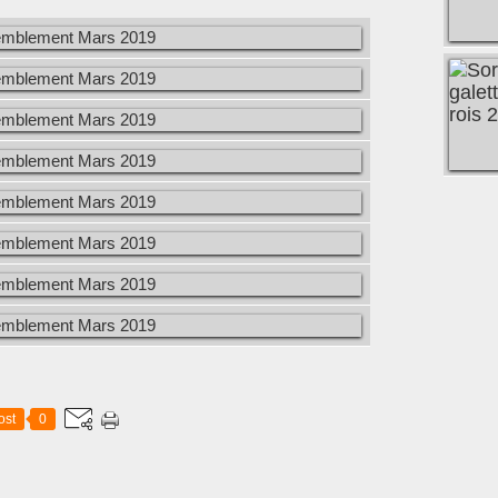
ost
0