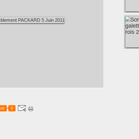
ost
0