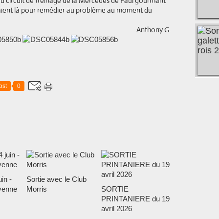
 du circuit de freinage de la Mercedes de Paul gourmant
étaient là pour remédier au problème au moment du
Anthony G.
ost
0
in -
Sortie avec le Club
yenne
Morris
SORTIE
PRINTANIERE du 19
avril 2026