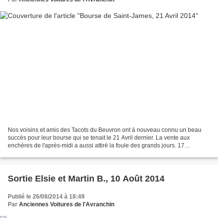
Nos voisins et amis des Tacots du Beuvron ont à nouveau connu un beau
succès pour leur bourse qui se tenait le 21 Avril dernier. La vente aux
enchères de l'après-midi a aussi attiré la foule des grands jours. 17
véhicules étaient présentés comme une Renault...
Sortie Elsie et Martin B., 10 Août 2014
Publié le 26/08/2014 à 18:49
Par
Anciennes Voitures de l'Avranchin