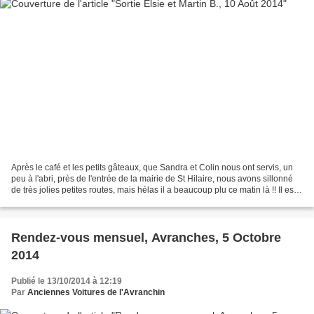
Après le café et les petits gâteaux, que Sandra et Colin nous ont servis, un
peu à l'abri, près de l'entrée de la mairie de St Hilaire, nous avons sillonné
de très jolies petites routes, mais hélas il a beaucoup plu ce matin là !! Il est
un peu plus "normal"...
Rendez-vous mensuel, Avranches, 5 Octobre
2014
Publié le 13/10/2014 à 12:19
Par
Anciennes Voitures de l'Avranchin