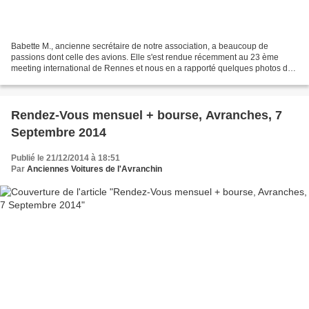
Babette M., ancienne secrétaire de notre association, a beaucoup de
passions dont celle des avions. Elle s'est rendue récemment au 23 ème
meeting international de Rennes et nous en a rapporté quelques photos de
superbes aéronefs anciens et actuels. Admirez...!...
Rendez-Vous mensuel + bourse, Avranches, 7
Septembre 2014
Publié le 21/12/2014 à 18:51
Par
Anciennes Voitures de l'Avranchin