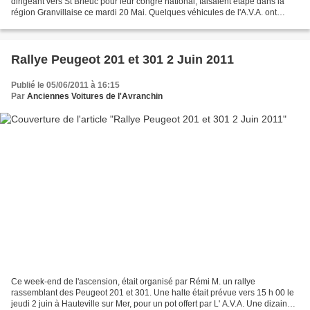
dirigeant vers St Brieuc pour leur congré national, faisaient étape dans la
région Granvillaise ce mardi 20 Mai. Quelques véhicules de l'A.V.A. ont
escorté la flamme de Donville-Les-Bains...
Rallye Peugeot 201 et 301 2 Juin 2011
Publié le 05/06/2011 à 16:15
Par
Anciennes Voitures de l'Avranchin
Ce week-end de l'ascension, était organisé par Rémi M. un rallye
rassemblant des Peugeot 201 et 301. Une halte était prévue vers 15 h 00 le
jeudi 2 juin à Hauteville sur Mer, pour un pot offert par L' A.V.A. Une dizaine