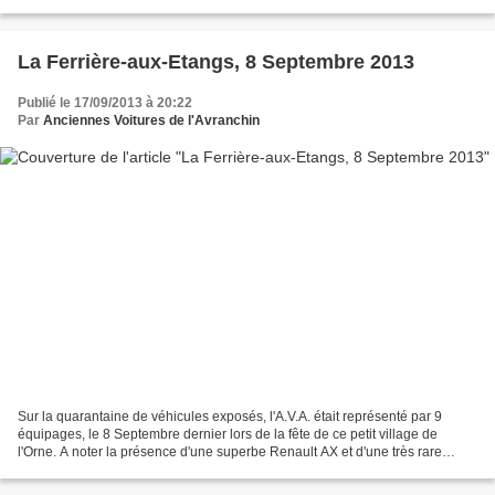
reconstitué dans les dunes en bord de...
La Ferrière-aux-Etangs, 8 Septembre 2013
Publié le 17/09/2013 à 20:22
Par
Anciennes Voitures de l'Avranchin
Sur la quarantaine de véhicules exposés, l'A.V.A. était représenté par 9
équipages, le 8 Septembre dernier lors de la fête de ce petit village de
l'Orne. A noter la présence d'une superbe Renault AX et d'une très rare
Intermeccanica Indra, voiture Italienne...