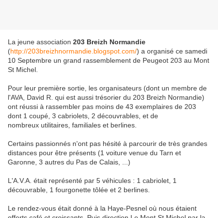
La jeune association
203 Breizh Normandie
(
http://203breizhnormandie.blogspot.com/
) a organisé ce samedi
10 Septembre un grand rassemblement de Peugeot 203 au Mont
St Michel.
Pour leur première sortie, les organisateurs (dont un membre de
l'AVA, David R. qui est aussi trésorier du 203 Breizh Normandie)
ont réussi à rassembler pas moins de 43 exemplaires de 203
dont 1 coupé, 3 cabriolets, 2 découvrables, et de
nombreux utilitaires, familiales et berlines.
Certains passionnés n'ont pas hésité à parcourir de très grandes
distances pour être présents (1 voiture venue du Tarn et
Garonne, 3 autres du Pas de Calais, ...)
L'A.V.A. était représenté par 5 véhicules : 1 cabriolet, 1
découvrable, 1 fourgonette tôlée et 2 berlines.
Le rendez-vous était donné à la Haye-Pesnel où nous étaient
offerts café et croissants. Puis direction Le Mont St Michel par la