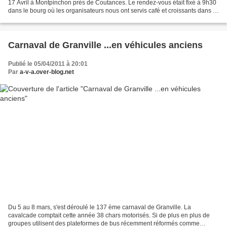
17 Avril à Montpinchon près de Coutances. Le rendez-vous était fixé à 9h30
dans le bourg où les organisateurs nous ont servis café et croissants dans le
troquet local . Vers...
Carnaval de Granville ...en véhicules anciens
Publié le 05/04/2011 à 20:01
Par
a-v-a.over-blog.net
Du 5 au 8 mars, s'est déroulé le 137 ème carnaval de Granville. La
cavalcade comptait cette année 38 chars motorisés. Si de plus en plus de
groupes utilisent des plateformes de bus récemment réformés comme