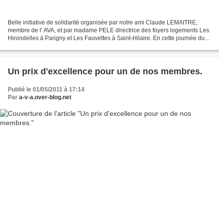
Belle initiative de solidarité organisée par notre ami Claude LEMAITRE,
membre de l' AVA, et par madame PELE directrice des foyers logements Les
Hirondelles à Parigny et Les Fauvettes à Saint-Hilaire. En cette journée du
12 mai, une sortie en voitures...
Un prix d'excellence pour un de nos membres.
Publié le 01/05/2011 à 17:14
Par
a-v-a.over-blog.net