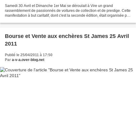
Samedi 30 Avril et Dimanche 1er Mai se déroulait à Vire un grand
rassemblement de passionnés de voitures de collection et de prestige. Cette
manifestation à but caritatif, dont c'est la seconde édition, était organisée par
le Rotary, Le Lyons et la Table...
Bourse et Vente aux enchères St James 25 Avril
2011
Publié le 25/04/2011 à 17:50
Par
a-v-a.over-blog.net