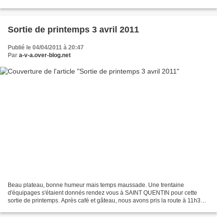
véhicules porteurs, on y trouve encore quelques...
Sortie de printemps 3 avril 2011
Publié le 04/04/2011 à 20:47
Par
a-v-a.over-blog.net
Beau plateau, bonne humeur mais temps maussade. Une trentaine
d'équipages s'étaient donnés rendez vous à SAINT QUENTIN pour cette
sortie de printemps. Après café et gâteau, nous avons pris la route à 11h30
pour une balade sur les petites routes du bocage....